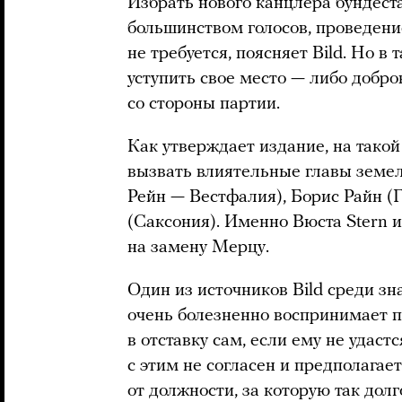
Избрать нового канцлера бундест
большинством голосов, проведени
не требуется, поясняет Bild. Но 
уступить свое место — либо добр
со стороны партии.
Как утверждает издание, на тако
вызвать влиятельные главы земе
Рейн — Вестфалия), Борис Райн (
(Саксония). Именно Вюста Stern и
на замену Мерцу.
Один из источников Bild среди з
очень болезненно воспринимает п
в отставку сам, если ему не удас
с этим не согласен и предполагае
от должности, за которую так долг