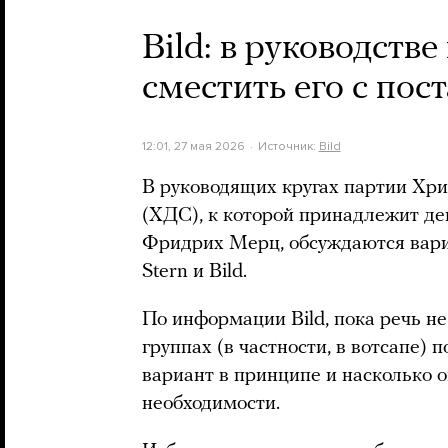
Bild: в руководств
сместить его с пос
12:01, 27 мая 2026
Источник:
Bild
В руководящих кругах партии Хр
(ХДС), к которой принадлежит д
Фридрих Мерц, обсуждаются вари
Stern и Bild.
По информации Bild, пока речь не
группах (в частности, в вотсапе)
вариант в принципе и насколько о
необходимости.