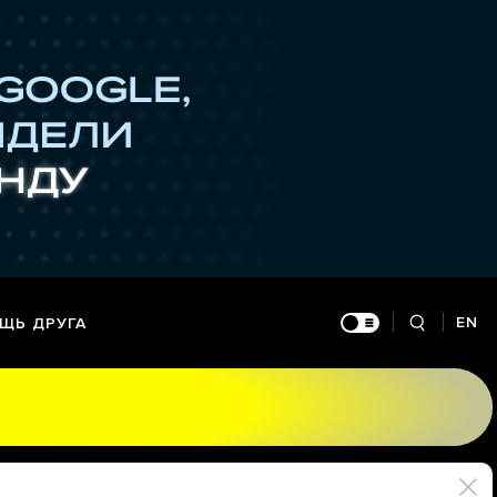
EN
ЩЬ ДРУГА