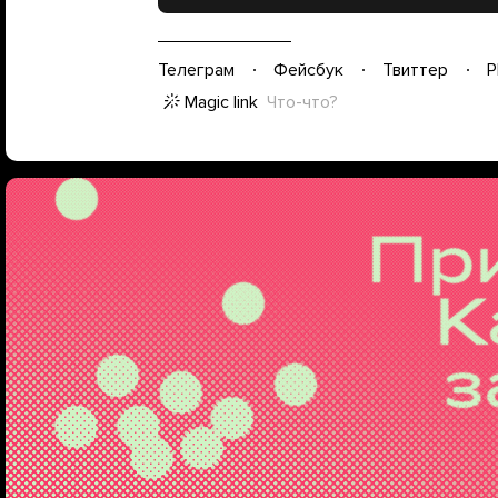
Телеграм
Фейсбук
Твиттер
P
Magic link
Что-что?