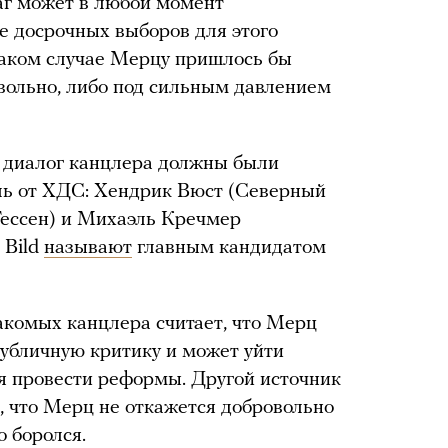
аг может в любой момент
е досрочных выборов для этого
в таком случае Мерцу пришлось бы
овольно, либо под сильным давлением
й диалог канцлера должны были
ль от ХДС: Хендрик Вюст (Северный
Гессен) и Михаэль Кречмер
 Bild
называют
главным кандидатом
накомых канцлера считает, что Мерц
убличную критику и может уйти
тся провести реформы. Другой источник
т, что Мерц не откажется добровольно
о боролся.