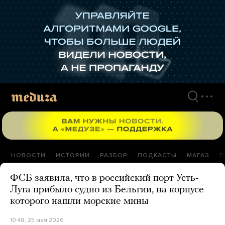
Перейти
к
материалам
НОВОСТИ
ИСТОРИИ
РАЗБОР
ПОДКАСТЫ
МАГАЗ
П
ФСБ заявила, что в российский порт Усть-
Луга прибыло судно из Бельгии, на корпусе
которого нашли морские мины
10:48, 25 мая 2026