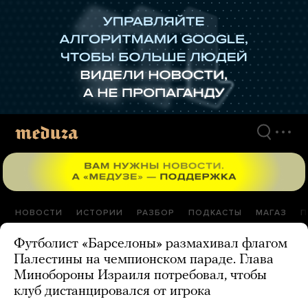
Перейти
к
материалам
НОВОСТИ
ИСТОРИИ
РАЗБОР
ПОДКАСТЫ
МАГАЗ
П
Футболист «Барселоны» размахивал флагом
Палестины на чемпионском параде. Глава
Минобороны Израиля потребовал, чтобы
клуб дистанцировался от игрока