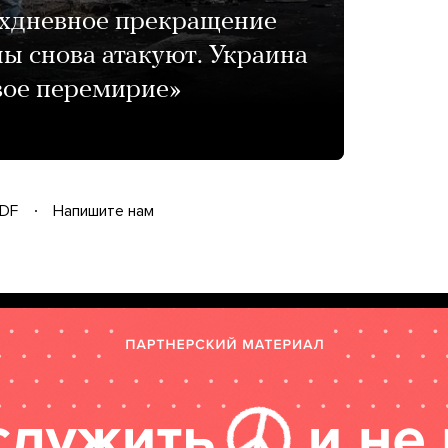
ехдневное прекращение
ы снова атакуют. Украина
вое перемирие»
DF
Напишите нам