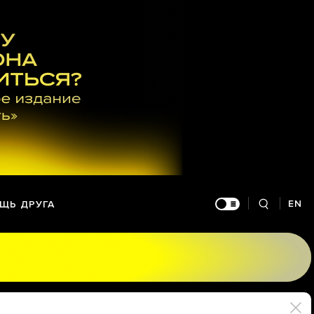
EN
ЩЬ ДРУГА