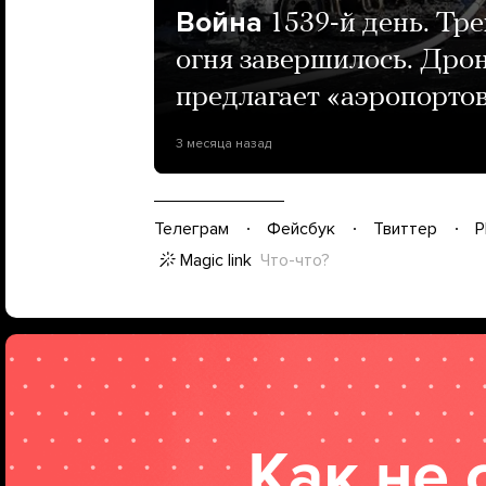
Война
1539-й день. Тр
огня завершилось. Дрон
предлагает «аэропорто
3 месяца назад
Телеграм
Фейсбук
Твиттер
P
Magic link
Что-что?