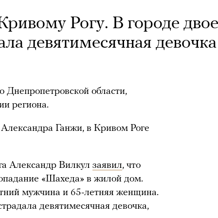
Кривому Рогу. В городе дво
ала девятимесячная девочка
по Днепропетровской области,
ии региона.
Александра Ганжи, в Кривом Роге
ога Александр Вилкул
заявил
, что
опадание «Шахеда» в жилой дом.
етний мужчина и 65-летняя женщина.
острадала девятимесячная девочка,