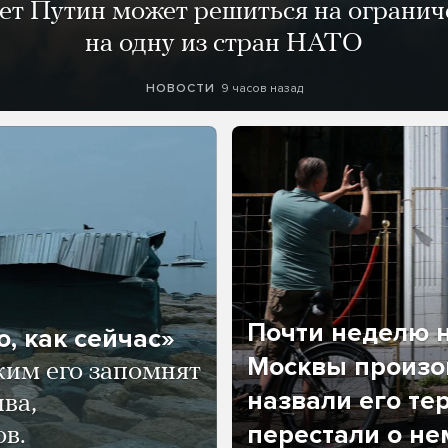
лет Путин может решиться на огранич
на одну из стран НАТО
9 часов назад
НОВОСТИ
Почти неделю н
, как сейчас»
Москвы произош
ким его запомнят
назвали его те
ва,
перестали о не
ов.