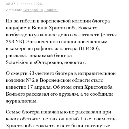
08:37, 21 апреля 2026
Источник:
Осторожно, новости
Из-за гибели в воронежской колонии блогера-
пацифиста Вегана Христолюба Божьего
возбуждено уголовное дело о халатности (статья
293 УК). Заключенного нашли повешенным
в камере штрафного изолятора (ШИЗО),
рассказал знакомый блогера
Sotavision
и
«Осторожно, новости»
.
О смерти 43-летнего блогера в исправительной
колонии № 2 в Воронежской области
стало
известно
17 апреля. Об этом отец Христолюба
Божьего рассказал его друзьям, а те сообщили
журналистам.
Семье блогера изначально не рассказали при
каких обстоятельствах он погиб. По словам отца
Христолюба Божьего, у него были «натянутые