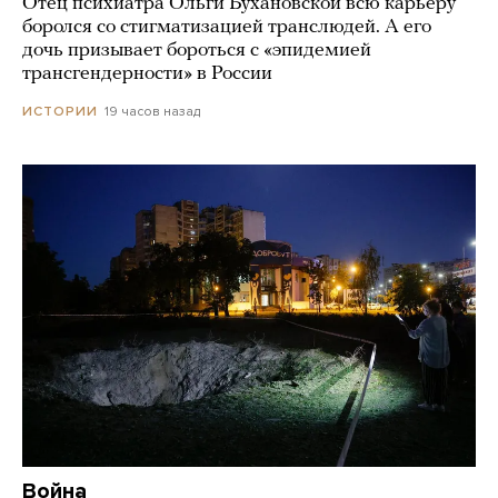
Отец психиатра Ольги Бухановской всю карьеру
боролся со стигматизацией транслюдей. А его
дочь призывает бороться с «эпидемией
трансгендерности» в России
19 часов назад
ИСТОРИИ
Война