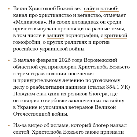
Веган Христолюб Божий вел
сайт
и
ютьюб-
канал
про христианство и веганство,
отмечает
«Медиазона». На своих площадках он среди
прочего выпускал проповеди на разные темы,
в том числе в
защиту
порнографии, с
критикой
гомофобии, о других религиях и против
российско-украинской войны.
В начале февраля 2025 года Воронежский
областной суд приговорил Христолюба Божьего
к трем годам колонии-поселения
и принудительному лечению по уголовному
делу о реабилитации нацизма (статья 354.1 УК)
Поводом стал один из роликов блогера, где
он говорил о вербовке заключенных на войну
в Украине и упоминал ветеранов Великой
Отечественной войны.
Из-за видео об исламе, который блогер назвал
сектой, Христолюба Божьего также признали