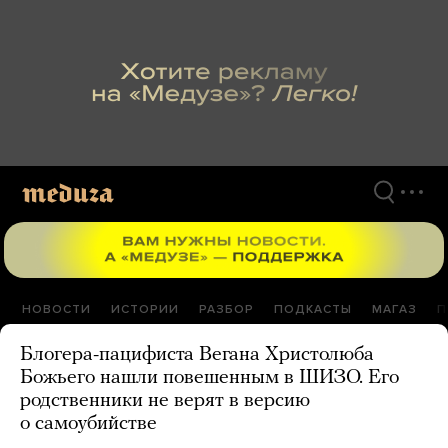
Перейти
к
материалам
НОВОСТИ
ИСТОРИИ
РАЗБОР
ПОДКАСТЫ
МАГАЗ
П
Блогера-пацифиста Вегана Христолюба
Божьего нашли повешенным в ШИЗО. Его
родственники не верят в версию
о самоубийстве