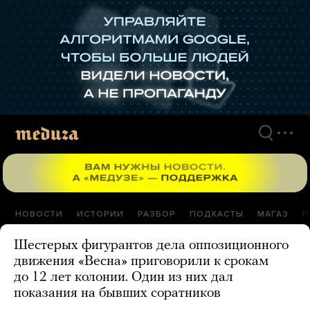
Перейти
к
материалам
НОВОСТИ
ИСТОРИИ
РАЗБОР
ПОДКАСТЫ
МАГАЗ
П
Шестерых фигурантов дела оппозиционного
движения «Весна» приговорили к срокам
до 12 лет колонии. Один из них дал
показания на бывших соратников