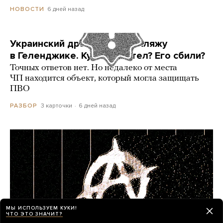
6 дней назад
НОВОСТИ
Украинский дрон попал по пляжу
в Геленджике. Куда он летел? Его сбили?
Точных ответов нет. Но недалеко от места
ЧП находится объект, который могла защищать
ПВО
3 карточки
6 дней назад
РАЗБОР
МЫ ИСПОЛЬЗУЕМ КУКИ!
ЧТО ЭТО ЗНАЧИТ?