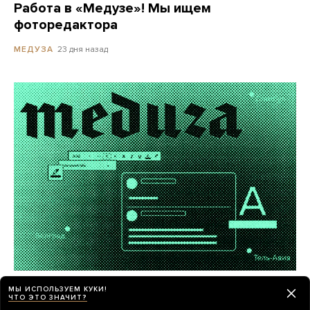
Работа в «Медузе»! Мы ищем
фоторедактора
23 дня назад
МЕДУЗА
«Медуза» ищет внештатных авторов
МЫ ИСПОЛЬЗУЕМ КУКИ!
ЧТО ЭТО ЗНАЧИТ?
в центрах российской эмиграции