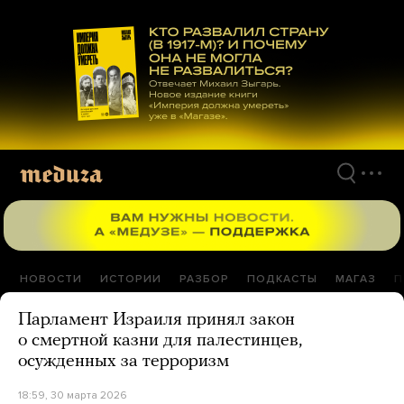
Перейти
к
материалам
НОВОСТИ
ИСТОРИИ
РАЗБОР
ПОДКАСТЫ
МАГАЗ
П
Парламент Израиля принял закон
о смертной казни для палестинцев,
осужденных за терроризм
18:59, 30 марта 2026