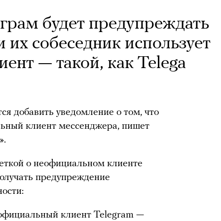
еграм будет предупреждать
и их собеседник использует
ент — такой, как Telega
ся добавить уведомление о том, что
льный клиент мессенджера, пишет
».
меткой о неофициальном клиенте
получать предупреждение
ности:
еофициальный клиент Telegram —