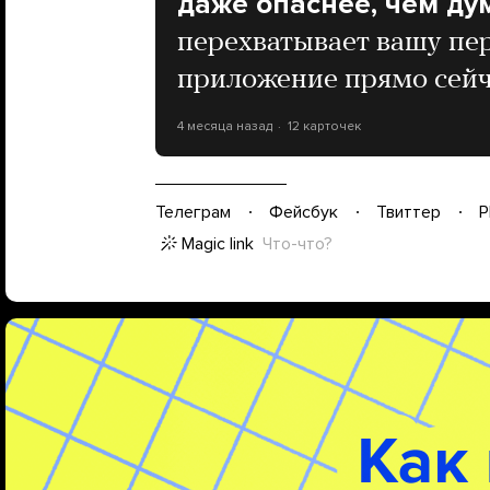
даже опаснее, чем ду
перехватывает вашу пер
приложение прямо сей
4 месяца назад
12 карточек
Телеграм
Фейсбук
Твиттер
P
Magic link
Что-что?