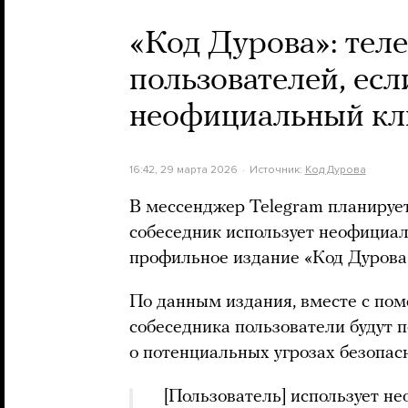
«Код Дурова»: тел
пользователей, есл
неофициальный кли
16:42, 29 марта 2026
Источник:
Код Дурова
В мессенджер Telegram планирует
собеседник использует неофициа
профильное издание «Код Дурова
По данным издания, вместе с по
собеседника пользователи будут 
о потенциальных угрозах безопас
[Пользователь] использует н