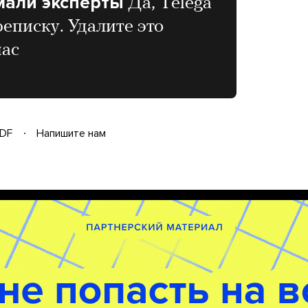
мали эксперты
Да, Telega
еписку. Удалите это
час
DF
Напишите нам