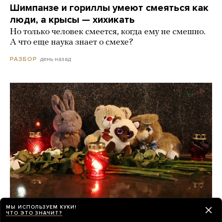
Шимпанзе и гориллы умеют смеяться как
люди, а крысы — хихикать
Но только человек смеется, когда ему не смешно.
А что еще наука знает о смехе?
день назад
РАЗБОР
МЫ ИСПОЛЬЗУЕМ КУКИ!
ЧТО ЭТО ЗНАЧИТ?