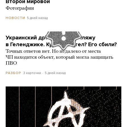
Второй мировой
Фотографии
5 дней назад
НОВОСТИ
Украинский дрон попал по пляжу
в Геленджике. Куда он летел? Его сбили?
Точных ответов нет. Но недалеко от места
ЧП находится объект, который могла защищать
ПВО
3 карточки
5 дней назад
РАЗБОР