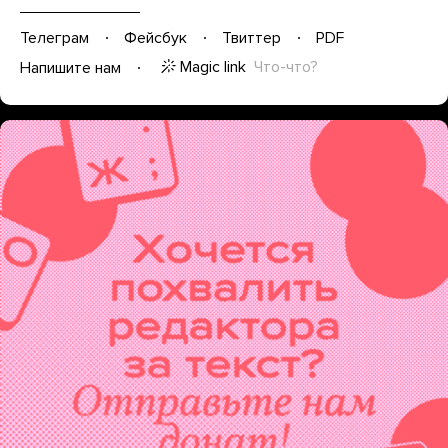
Телеграм
Фейсбук
Твиттер
PDF
Magic link
Что-что?
Напишите нам