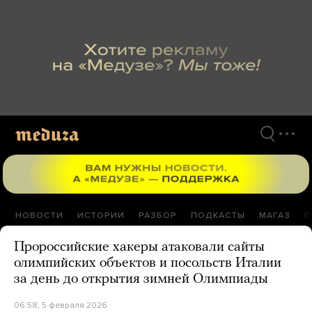
Перейти
к
материалам
НОВОСТИ
ИСТОРИИ
РАЗБОР
ПОДКАСТЫ
МАГАЗ
П
Пророссийские хакеры атаковали сайты
олимпийских объектов и посольств Италии
за день до открытия зимней Олимпиады
06:58, 5 февраля 2026