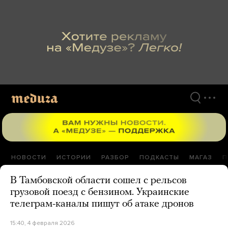
Перейти
к
материалам
НОВОСТИ
ИСТОРИИ
РАЗБОР
ПОДКАСТЫ
МАГАЗ
П
В Тамбовской области сошел с рельсов
грузовой поезд с бензином. Украинские
телеграм-каналы пишут об атаке дронов
15:40, 4 февраля 2026