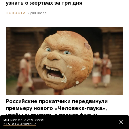
узнать о жертвах за три дня
2 дня назад
НОВОСТИ
Российские прокатчики передвинули
премьеру нового «Человека-паука»,
чтобы выпустить в прокат фильм
МЫ ИСПОЛЬЗУЕМ КУКИ!
о Колобке
ЧТО ЭТО ЗНАЧИТ?