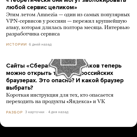
«Теоретически они могут заблокировать
любой сервис целиком»
Этим летом Amnezia — один из самых популярных
VPN-сервисов у россиян — пережил крупнейшую
атаку, которая длилась полтора месяца. Интервью
разработчика сервиса
6 дней назад
ИСТОРИИ
Сайты «Сбера» и других банков теперь
можно открыть только в российских
браузерах. Это опасно? И какой браузер
выбрать?
Короткая инструкция для тех, кто опасается
переходить на продукты «Яндекса» и VK
3 карточки
4 дня назад
РАЗБОР