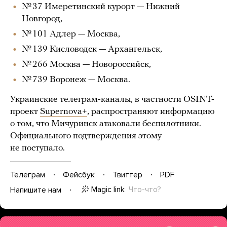
№ 37 Имеретинский курорт — Нижний
Новгород,
№ 101 Адлер — Москва,
№ 139 Кисловодск — Архангельск,
№ 266 Москва — Новороссийск,
№ 739 Воронеж — Москва.
Украинские телеграм-каналы, в частности OSINT-
проект
Supernova+
, распространяют информацию
о том, что Мичуринск атаковали беспилотники.
Официального подтверждения этому
не поступало.
Телеграм
Фейсбук
Твиттер
PDF
Magic link
Что-что?
Напишите нам