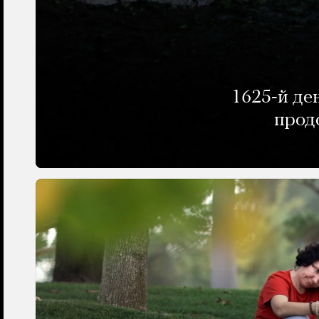
1625-й де
прод