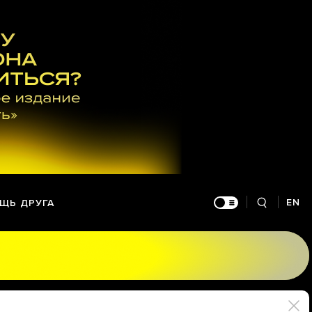
EN
ЩЬ ДРУГА