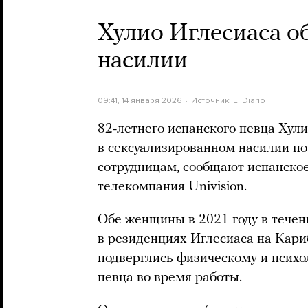
Хулио Иглесиаса о
насилии
09:41, 14 января 2026
Источник:
El Diario
82-летнего испанского певца Хул
в сексуализированном насилии п
сотрудницам, сообщают испанское
телекомпания Univision.
Обе женщины в 2021 году в течен
в резиденциях Иглесиаса на Кариб
подверглись физическому и психо
певца во время работы.