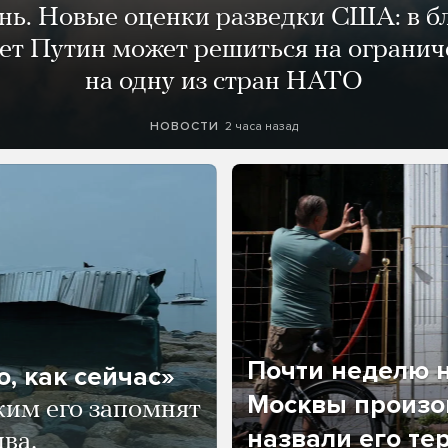
ень. Новые оценки разведки США: в 
лет Путин может решиться на огранич
на одну из стран НАТО
2 часа назад
НОВОСТИ
Почти неделю н
, как сейчас»
Москвы произош
ким его запомнят
назвали его те
ва,