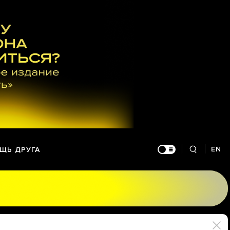
EN
ЩЬ ДРУГА