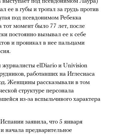
а выступает под псевдонимом Лаура)
л ее в губы и трогал за грудь против
ругая под псевдонимом Ребекка
а тот момент было 77 лет, после
ски постоянно вызывал ее к себе
ктов и проникал в нее пальцами
сия.
 журналисты elDiario и Univision
рудников, работавших на Иглесиаса
 год. Женщины рассказывали в том
ческой структуре персонала
вшейся из-за вспыльчивого характера
Испании заявила, что 5 января
 и начала предварительное