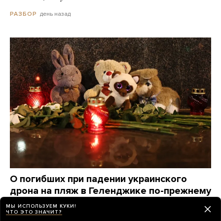
день назад
РАЗБОР
О погибших при падении украинского
дрона на пляж в Геленджике по-прежнему
известно крайне мало. Вот что удалось
МЫ ИСПОЛЬЗУЕМ КУКИ!
узнать о жертвах за три дня
ЧТО ЭТО ЗНАЧИТ?