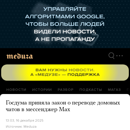
Перейти
к
материалам
НОВОСТИ
ИСТОРИИ
РАЗБОР
ПОДКАСТЫ
МАГАЗ
П
Госдума приняла закон о переводе домовых
чатов в мессенджер Max
13:03, 16 декабря 2025
Источник:
Meduza