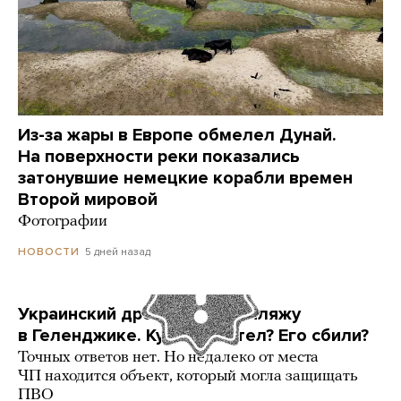
Из-за жары в Европе обмелел Дунай.
На поверхности реки показались
затонувшие немецкие корабли времен
Второй мировой
Фотографии
5 дней назад
НОВОСТИ
Украинский дрон попал по пляжу
в Геленджике. Куда он летел? Его сбили?
Точных ответов нет. Но недалеко от места
ЧП находится объект, который могла защищать
ПВО