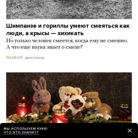
Шимпанзе и гориллы умеют смеяться как
люди, а крысы — хихикать
Но только человек смеется, когда ему не смешно.
А что еще наука знает о смехе?
день назад
РАЗБОР
МЫ ИСПОЛЬЗУЕМ КУКИ!
ЧТО ЭТО ЗНАЧИТ?