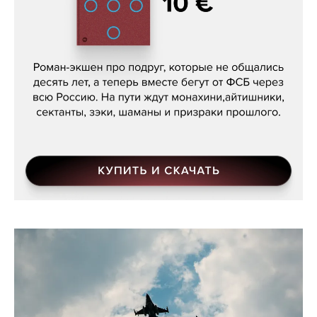
Кира Ярмыш, «Тут недалеко»