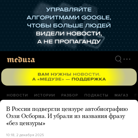
Перейти
к
материалам
НОВОСТИ
ИСТОРИИ
РАЗБОР
ПОДКАСТЫ
МАГАЗ
П
В России подвергли цензуре автобиографию
Оззи Осборна. И убрали из названия фразу
«без цензуры»
10:18, 2 декабря 2025