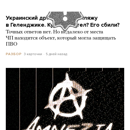
Украинский дрон попал по пляжу
в Геленджике. Куда он летел? Его сбили?
Точных ответов нет. Но недалеко от места
ЧП находится объект, который могла защищать
ПВО
3 карточки
5 дней назад
РАЗБОР