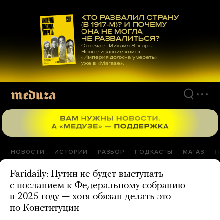
Перейти
к
материалам
НОВОСТИ
ИСТОРИИ
РАЗБОР
ПОДКАСТЫ
МАГАЗ
П
Faridaily: Путин не будет выступать
с посланием к Федеральному собранию
в 2025 году — хотя обязан делать это
по Конституции