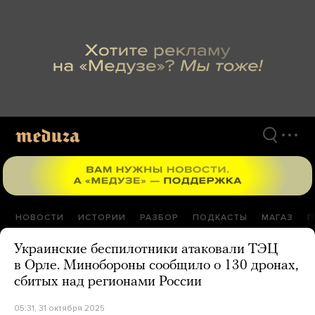
Перейти
к
материалам
НОВОСТИ
ИСТОРИИ
РАЗБОР
ПОДКАСТЫ
МАГАЗ
П
Украинские беспилотники атаковали ТЭЦ
в Орле. Минобороны сообщило о 130 дронах,
сбитых над регионами России
05:31, 31 октября 2025