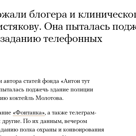
ржали блогера и клиническо
истякову. Она пыталась под
 заданию телефонных
 автора статей фонда «Антон тут
 пыталась поджечь здание полиции
рию коктейль Молотова.
дание
«Фонтанка»
, а также телеграм-
 другие. По их данным, вечером
 зданию полка охраны и конвоирования