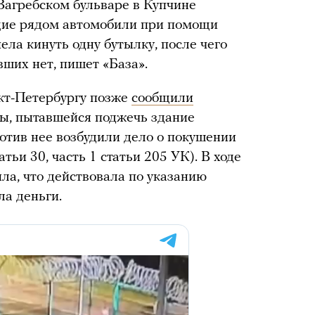
Загребском бульваре в Купчине
ящие рядом автомобили при помощи
ела кинуть одну бутылку, после чего
ших нет, пишет «База».
кт-Петербургу позже
сообщили
ы, пытавшейся поджечь здание
ротив нее возбудили дело о покушении
атьи 30, часть 1 статьи 205 УК). В ходе
ла, что действовала по указанию
а деньги.