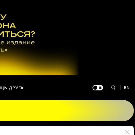
EN
ЩЬ ДРУГА