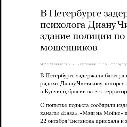
В Петербурге заде
психолога Диану Ч
здание полиции по
мошенников
14:27, 23 октября 2025
Источник:
СК по Петербургу
В Петербурге задержали блогера и
рядом» Диану Чистякову, которая
в Купчино, бросив на его террито
О попытке поджога сообщили из
каналы
«База»
,
«Мэш на Мойке»
и
22 октября Чистякова приехала к