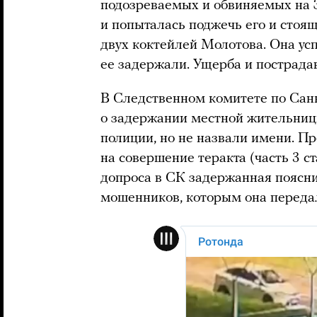
подозреваемых и обвиняемых на 
и попыталась поджечь его и сто
двух коктейлей Молотова. Она усп
ее задержали. Ущерба и пострадав
В Следственном комитете по Сан
о задержании местной жительниц
полиции, но не назвали имени. П
на совершение теракта (часть 3 ст
допроса в СК задержанная поясни
мошенников, которым она передал