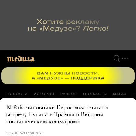
Перейти
к
материалам
НОВОСТИ
ИСТОРИИ
РАЗБОР
ПОДКАСТЫ
МАГАЗ
П
El Pais: чиновники Евросоюза считают
встречу Путина и Трампа в Венгрии
«политическим кошмаром»
15:17, 18 октября 2025