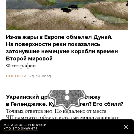
Из-за жары в Европе обмелел Дунай.
На поверхности реки показались
затонувшие немецкие корабли времен
Второй мировой
Фотографии
6 дней назад
НОВОСТИ
Украинский дрон попал по пляжу
в Геленджике. Куда он летел? Его сбили?
Точных ответов нет. Но недалеко от места
ЧП находится объект, который могла защищать
ПВО
МЫ ИСПОЛЬЗУЕМ КУКИ!
ЧТО ЭТО ЗНАЧИТ?
3 карточки
6 дней назад
РАЗБОР