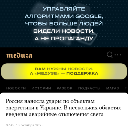
Перейти
к
материалам
НОВОСТИ
ИСТОРИИ
РАЗБОР
ПОДКАСТЫ
МАГАЗ
П
Россия нанесла удары по объектам
энергетики в Украине. В нескольких областях
введены аварийные отключения света
07:49, 16 октября 2025