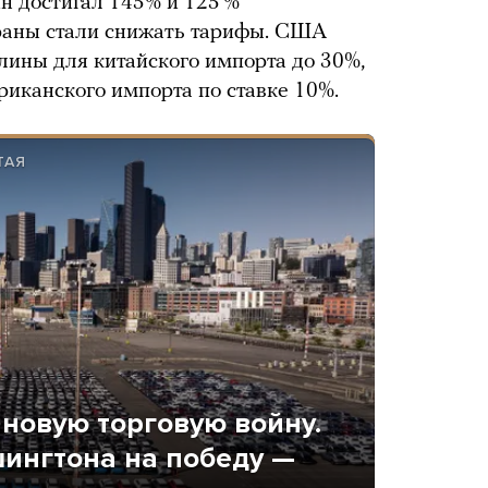
 достигал 145% и 125 %
траны стали снижать тарифы. США
лины для китайского импорта до 30%,
иканского импорта по ставке 10%.
ТАЯ
новую торговую войну.
ингтона на победу —