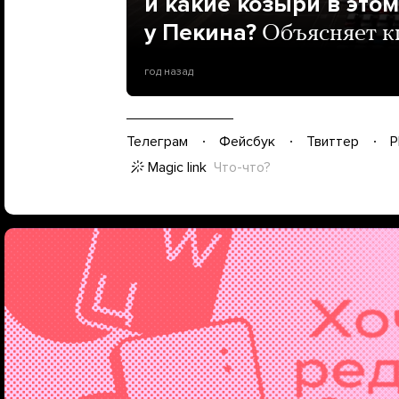
и какие козыри в это
у Пекина?
Объясняет к
год назад
Телеграм
Фейсбук
Твиттер
P
Magic link
Что-что?