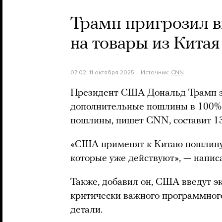
Трамп пригрозил в
на товары из Китая
07:02, 11 октября 2025
Источник:
CNN
Президент США Дональд Трамп з
дополнительные пошлины в 100% 
пошлины, пишет CNN, составит 1
«США применят к Китаю пошлину 
которые уже действуют», — написа
Также, добавил он, США введут э
критически важного программного
детали.