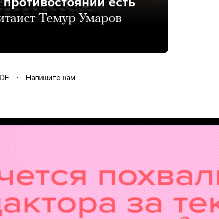
м противостоянии есть
итаист Темур Умаров
DF
Напишите нам