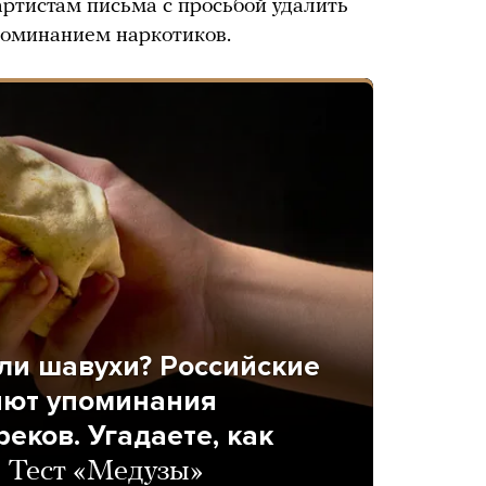
артистам письма с просьбой удалить
упоминанием наркотиков.
ли шавухи? Российские
яют упоминания
реков. Угадаете, как
?
Тест «Медузы»