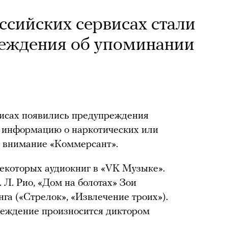
ссийских сервисах стали
реждения об упоминании
висах появились предупреждения
т информацию о наркотических или
л внимание «Коммерсант».
некоторых аудиокниг в «VK Музыке».
 Л. Рио, «Дом на болотах» Зои
а («Стрелок», «Извлечение троих»).
реждение произносится диктором