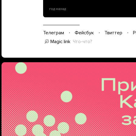
год назад
Телеграм
Фейсбук
Твиттер
P
Magic link
Что-что?