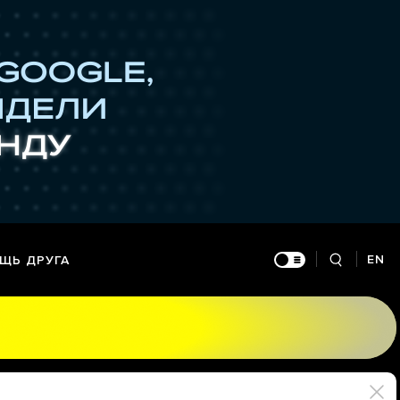
EN
ЩЬ ДРУГА