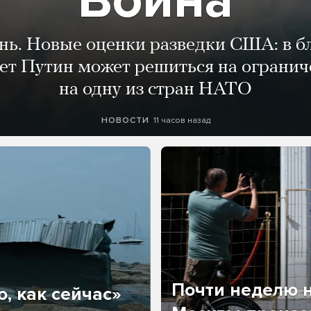
Война
ень. Новые оценки разведки США: в 
лет Путин может решиться на огранич
на одну из стран НАТО
11 часов назад
НОВОСТИ
Почти неделю н
, как сейчас»