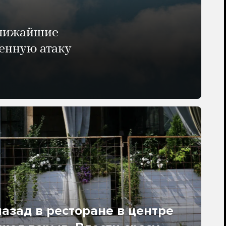
ближайшие
енную атаку
азад в ресторане в центре