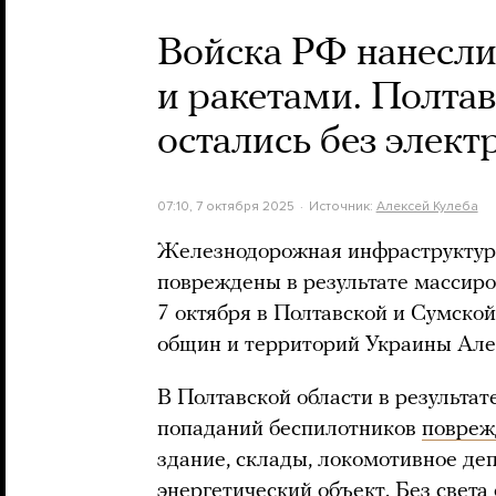
Войска РФ нанесли
и ракетами. Полта
остались без элект
07:10, 7 октября 2025
Источник:
Алексей Кулеба
Железнодорожная инфраструктура
повреждены в результате массиро
7 октября в Полтавской и Сумско
общин и территорий Украины Але
В Полтавской области в результа
попаданий беспилотников
повре
здание, склады, локомотивное деп
энергетический объект. Без света