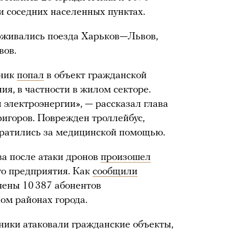
и соседних населенных пунктах.
ерживались поезда Харьков—Львов,
вов.
тник
попал
в объект гражданской
я, в частности в жилом секторе.
 электроэнергии», — рассказал глава
игоров. Поврежден троллейбус,
братились за медицинской помощью.
а после атаки дронов
произошел
го предприятия. Как
сообщили
чены 10 387 абонентов
м районах города.
ники атаковали гражданские объекты,