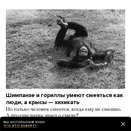
Шимпанзе и гориллы умеют смеяться как
люди, а крысы — хихикать
Но только человек смеется, когда ему не смешно.
А что еще наука знает о смехе?
МЫ ИСПОЛЬЗУЕМ КУКИ!
2 дня назад
РАЗБОР
ЧТО ЭТО ЗНАЧИТ?