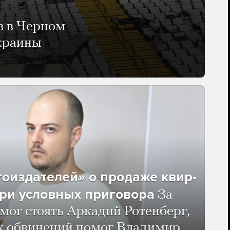
в в Черном
Украины
гоиздателей» о продаже квир-
ри условных приговора
За
мог стоять Аркадий Ротенберг,
ых обвинений помог Владимир