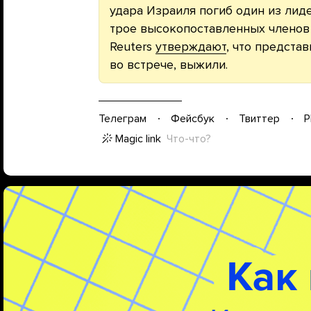
удара Израиля погиб один из ли
трое высокопоставленных членов 
Reuters
утверждают
, что предста
во встрече, выжили.
Телеграм
Фейсбук
Твиттер
P
Magic link
Что-что?