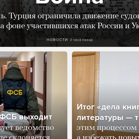
нь. Турция ограничила движение судо
а фоне участившихся атак России и 
3 часа назад
НОВОСТИ
Итог «дела кни
о ФСБ выходит
литературы — т
зует ведомство
этим процессом 
ще склоняется
а избежать нов