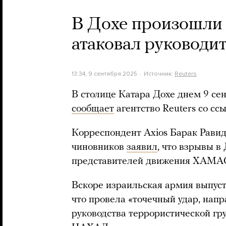
В Дохе произошли 
атаковал руковод
13:34, 9 сентября 2025
Источник:
Reuters
В столице Катара Дохе днем 9 се
сообщает
агентство Reuters со сс
Корреспондент Axios Барак Равид
чиновников
заявил
, что взрывы в
представителей движения ХАМА
Вскоре израильская армия выпус
что провела «точечный удар, нап
руководства террористической г