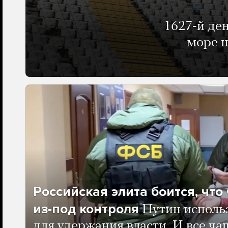
1627-й де
море н
Российская элита боится, чт
из-под контроля
Путин исполь
для удержания власти. И все ча