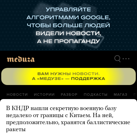
Перейти
к
материалам
НОВОСТИ
ИСТОРИИ
РАЗБОР
ПОДКАСТЫ
МАГАЗ
П
В КНДР нашли секретную военную базу
недалеко от границы с Китаем. На ней,
предположительно, хранятся баллистические
ракеты