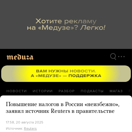
Перейти
к
материалам
НОВОСТИ
ИСТОРИИ
РАЗБОР
ПОДКАСТЫ
МАГАЗ
П
Повышение налогов в России «неизбежно»,
заявил источник Reuters в правительстве
17:58, 20 августа 2025
Источник:
Reuters