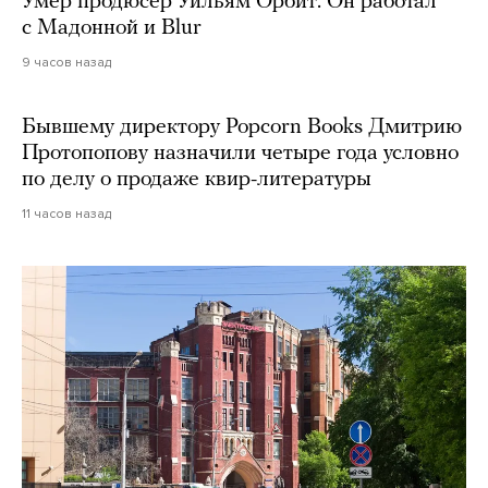
Умер продюсер Уильям Орбит. Он работал
с Мадонной и Blur
9 часов назад
Бывшему директору Popcorn Books Дмитрию
Протопопову назначили четыре года условно
по делу о продаже квир-литературы
11 часов назад