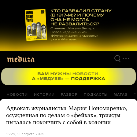
Перейти
к
материалам
НОВОСТИ
ИСТОРИИ
РАЗБОР
ПОДКАСТЫ
МАГАЗ
П
Адвокат: журналистка Мария Пономаренко,
осужденная по делам о «фейках», трижды
пыталась покончить с собой в колонии
16:29, 15 августа 2025