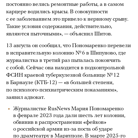
постоянно велись ремонтные работы, а в самом
карцере водились крысы. В совокупности
с ее заболеванием это привело к нервному срыву.
Такие условия содержания, действительно,
являются пыточными», — объяснил Шитов.
13 августа он сообщил, что Пономаренко перевели
в исправительную колонию № 6 в Шипуново, где
журналистка в третий раз пыталась покончить
с собой. Сейчас она находится в подконтрольной
ФСИН краевой туберкулезной больнице № 12
в Барнауле (КТБ-12) — «в большей степени,
по психолого-психиатрическим показаниям»,
заявил адвокат.
Журналистке RusNews Мария Пономаренко
в феврале 2023 года дали шесть лет колонии,
обвинив в распространении «фейков»
о российской армии из-за поста об ударе
по драмтеатру в Мариуполе. В марте 2025-го