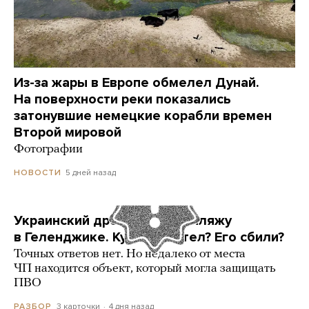
Из-за жары в Европе обмелел Дунай.
На поверхности реки показались
затонувшие немецкие корабли времен
Второй мировой
Фотографии
5 дней назад
НОВОСТИ
Украинский дрон попал по пляжу
в Геленджике. Куда он летел? Его сбили?
Точных ответов нет. Но недалеко от места
ЧП находится объект, который могла защищать
ПВО
3 карточки
4 дня назад
РАЗБОР