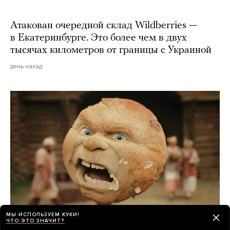
Атакован очередной склад Wildberries —
в Екатеринбурге. Это более чем в двух
тысячах километров от границы с Украиной
день назад
МЫ ИСПОЛЬЗУЕМ КУКИ!
ЧТО ЭТО ЗНАЧИТ?
Российские прокатчики передвинули