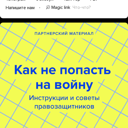
Magic link
Что-что?
Напишите нам