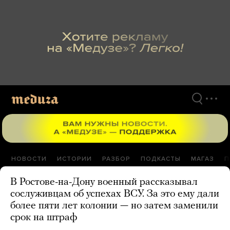
Перейти
к
материалам
НОВОСТИ
ИСТОРИИ
РАЗБОР
ПОДКАСТЫ
МАГАЗ
П
В Ростове-на-Дону военный рассказывал
сослуживцам об успехах ВСУ. За это ему дали
более пяти лет колонии — но затем заменили
срок на штраф