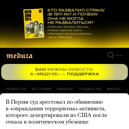
Перейти
к
материалам
НОВОСТИ
ИСТОРИИ
РАЗБОР
ПОДКАСТЫ
МАГАЗ
П
В Перми суд арестовал по обвинению
в «оправдании терроризма» активиста,
которого депортировали из США после
отказа в политическом убежище