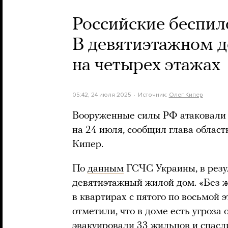
Российские беспил
В девятиэтажном 
на четырех этажах
05:42, 24 июля 2025
Источник:
Олег Кипер
Вооруженные силы РФ атаковали 
на 24 июля, сообщил глава облас
Кипер.
По
данным
ГСЧС Украины, в резу
девятиэтажный жилой дом. «Без 
в квартирах с пятого по восьмой 
отметили, что в доме есть угроз
эвакуировали 33 жильцов и спасл