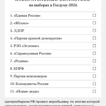
Центризбирком РФ провел жеребьевку, по итогам которой
определились места политических партий, допущенных