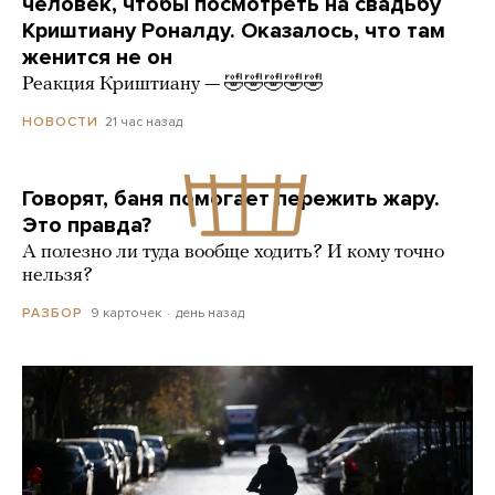
человек, чтобы посмотреть на свадьбу
Криштиану Роналду. Оказалось, что там
женится не он
Реакция Криштиану — 🤣🤣🤣🤣🤣
21 час назад
НОВОСТИ
Говорят, баня помогает пережить жару.
Это правда?
А полезно ли туда вообще ходить? И кому точно
нельзя?
9 карточек
день назад
РАЗБОР