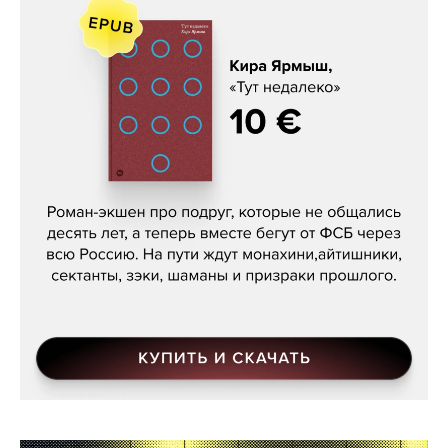
Кира Ярмыш, «Тут недалеко»