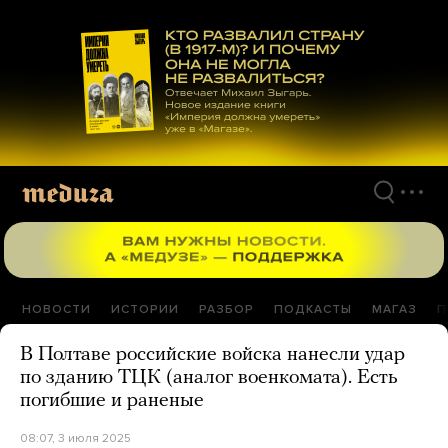
Перейти
к
материалам
НОВОСТИ
ИСТОРИИ
РАЗБОР
ПОДКАСТЫ
МАГАЗ
П
В Полтаве российские войска нанесли удар
по зданию ТЦК (аналог военкомата). Есть
погибшие и раненые
08:07, 3 июля 2025