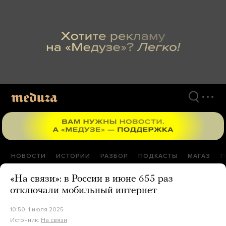
Перейти
к
материалам
НОВОСТИ
ИСТОРИИ
РАЗБОР
ПОДКАСТЫ
МАГАЗ
П
«На связи»: в России в июне 655 раз
отключали мобильный интернет
10:50, 1 июля 2025
Источник:
На связи