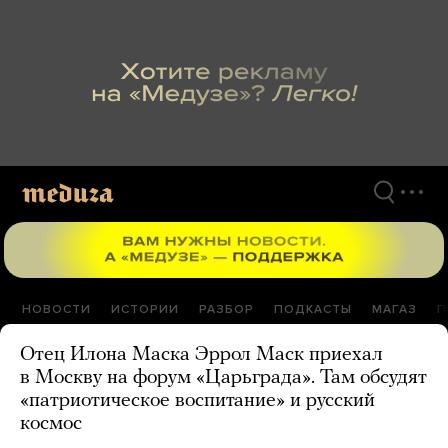
Перейти
к
материалам
НОВОСТИ
ИСТОРИИ
РАЗБОР
ПОДКАСТЫ
МАГАЗ
П
Отец Илона Маска Эррол Маск приехал
в Москву на форум «Царьграда». Там обсудят
«патриотическое воспитание» и русский
космос