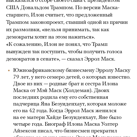
высказался о ссоре своего сына с президентом
США Дональдом Трампом. По версии Маска-
старшего, Илон считает, что предложенный
Трампом законопроект, ставший одной из причин
их размолвки, «нельзя принимать, так как
демократы хотят на этом нажиться».
«К сожалению, Илон не понял, что Трамп
вынужден так поступить, чтобы получить голоса
демократов в сенате», — сказал Эррол Маск.
Южноафриканскому бизнесмену Эрролу Маску
79 лет, у него семеро детей, о которых известно.
Двое из них — родные брат и сестра Илона
Маска от Мэй Маск (Холдеман). Двоих
последних родила ему его собственная
падчерица Яна Безуиденхаут, которая моложе
его на 42 года. Когда Эррол Маск женился
на ее матери Хайде Безуиденхаут, Яне было
четыре года. Биограф Илона Маска Уолтер
Айзексон писал, что бизнесмен прекратил