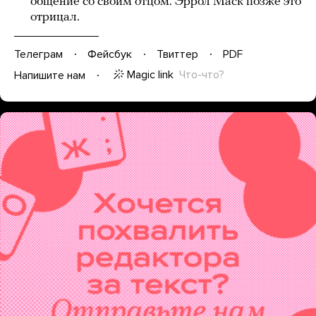
общение со своим отцом. Эррол Маск позже это
отрицал.
Телеграм
Фейсбук
Твиттер
PDF
Magic link
Что-что?
Напишите нам