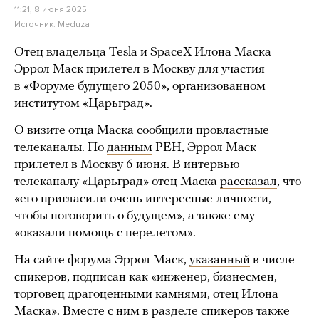
11:21, 8 июня 2025
Источник:
Meduza
Отец владельца Tesla и SpaceX Илона Маска
Эррол Маск прилетел в Москву для участия
в «Форуме будущего 2050», организованном
институтом «Царьград».
О визите отца Маска сообщили провластные
телеканалы. По
данным
РЕН, Эррол Маск
прилетел в Москву 6 июня. В интервью
телеканалу «Царьград» отец Маска
рассказал
, что
«его пригласили очень интересные личности,
чтобы поговорить о будущем», а также ему
«оказали помощь с перелетом».
На сайте форума Эррол Маск,
указанный
в числе
спикеров, подписан как «инженер, бизнесмен,
торговец драгоценными камнями, отец Илона
Маска». Вместе с ним в разделе спикеров также