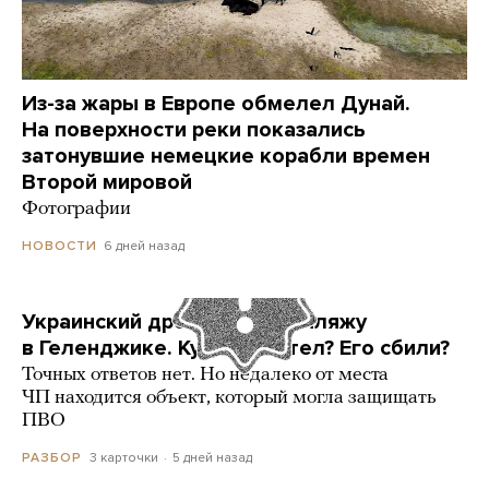
Из-за жары в Европе обмелел Дунай.
На поверхности реки показались
затонувшие немецкие корабли времен
Второй мировой
Фотографии
6 дней назад
НОВОСТИ
Украинский дрон попал по пляжу
в Геленджике. Куда он летел? Его сбили?
Точных ответов нет. Но недалеко от места
ЧП находится объект, который могла защищать
ПВО
3 карточки
5 дней назад
РАЗБОР