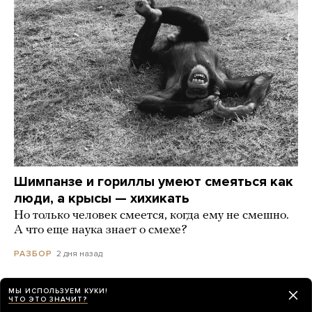
Шимпанзе и гориллы умеют смеяться как
люди, а крысы — хихикать
Но только человек смеется, когда ему не смешно.
А что еще наука знает о смехе?
2 дня назад
РАЗБОР
МЫ ИСПОЛЬЗУЕМ КУКИ!
ЧТО ЭТО ЗНАЧИТ?