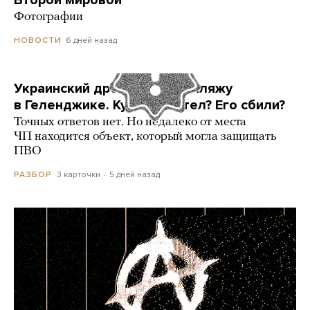
Второй мировой
Фотографии
6 дней назад
НОВОСТИ
Украинский дрон попал по пляжу
в Геленджике. Куда он летел? Его сбили?
Точных ответов нет. Но недалеко от места
ЧП находится объект, который могла защищать
ПВО
3 карточки
5 дней назад
РАЗБОР