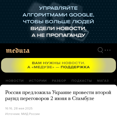
Перейти
к
материалам
НОВОСТИ
ИСТОРИИ
РАЗБОР
ПОДКАСТЫ
МАГАЗ
П
Россия предложила Украине провести второй
раунд переговоров 2 июня в Стамбуле
16:16, 28 мая 2025
Источник:
МИД России