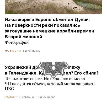
Из-за жары в Европе обмелел Дунай.
На поверхности реки показались
затонувшие немецкие корабли времен
Второй мировой
Фотографии
5 дней назад
НОВОСТИ
Украинский дрон попал по пляжу
в Геленджике. Куда он летел? Его сбили?
Точных ответов нет. Но недалеко от места
ЧП находится объект, который могла защищать
ПВО
3 карточки
5 дней назад
РАЗБОР