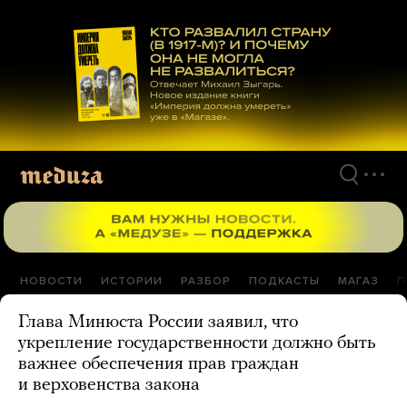
Перейти
к
материалам
НОВОСТИ
ИСТОРИИ
РАЗБОР
ПОДКАСТЫ
МАГАЗ
П
Глава Минюста России заявил, что
укрепление государственности должно быть
важнее обеспечения прав граждан
и верховенства закона