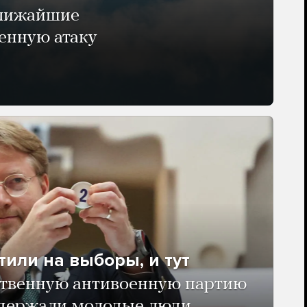
ближайшие
енную атаку
тили на выборы, и тут
твенную антивоенную партию
ддержали молодые люди