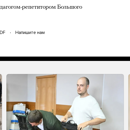
едагогом-репетитором Большого
DF
Напишите нам