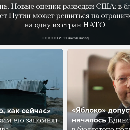
ень. Новые оценки разведки США: в 
лет Путин может решиться на огранич
на одну из стран НАТО
19 часов назад
НОВОСТИ
«Яблоко» допус
, как сейчас»
началось
ким его запомнят
Единс
ва,
в бюллетене по