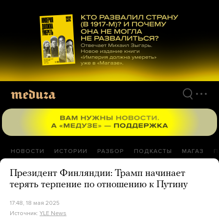
Перейти
к
материалам
НОВОСТИ
ИСТОРИИ
РАЗБОР
ПОДКАСТЫ
МАГАЗ
П
Президент Финляндии: Трамп начинает
терять терпение по отношению к Путину
17:48, 18 мая 2025
Источник:
YLE News