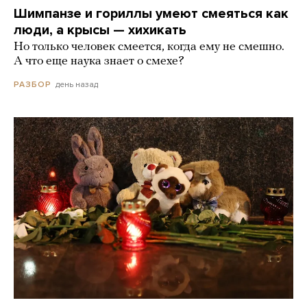
Шимпанзе и гориллы умеют смеяться как
люди, а крысы — хихикать
Но только человек смеется, когда ему не смешно.
А что еще наука знает о смехе?
день назад
РАЗБОР