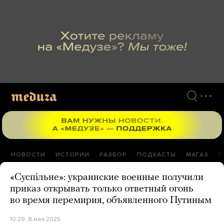
Перейти
к
материалам
НОВОСТИ
ИСТОРИИ
РАЗБОР
ПОДКАСТЫ
МАГАЗ
П
«Суспільне»: украинские военные получили
приказ открывать только ответный огонь
во время перемирия, объявленного Путиным
10:29, 8 мая 2025