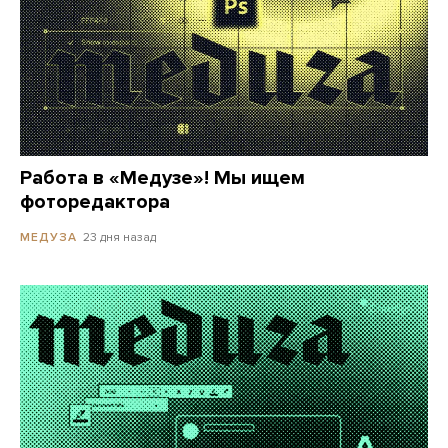
Работа в «Медузе»! Мы ищем
фоторедактора
23 дня назад
МЕДУЗА