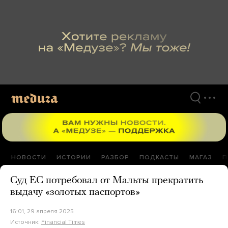
Перейти
к
материалам
НОВОСТИ
ИСТОРИИ
РАЗБОР
ПОДКАСТЫ
МАГАЗ
П
Суд ЕС потребовал от Мальты прекратить
выдачу «золотых паспортов»
16:01, 29 апреля 2025
Источник:
Financial Times