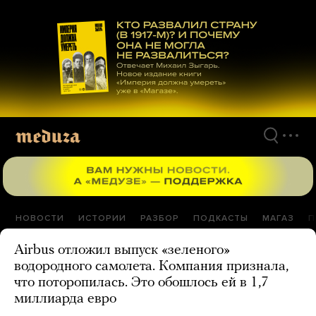
Перейти
к
материалам
НОВОСТИ
ИСТОРИИ
РАЗБОР
ПОДКАСТЫ
МАГАЗ
П
Airbus отложил выпуск «зеленого»
водородного самолета. Компания признала,
что поторопилась. Это обошлось ей в 1,7
миллиарда евро