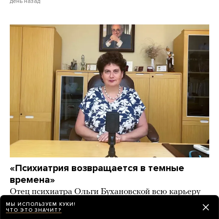
день назад
«Психиатрия возвращается в темные
времена»
Отец психиатра Ольги Бухановской всю карьеру
боролся со стигматизацией транслюдей. А его
МЫ ИСПОЛЬЗУЕМ КУКИ!
ЧТО ЭТО ЗНАЧИТ?
дочь призывает бороться с «эпидемией