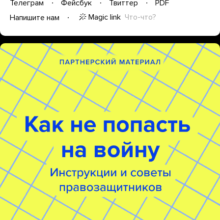
Телеграм
Фейсбук
Твиттер
PDF
Magic link
Что-что?
Напишите нам