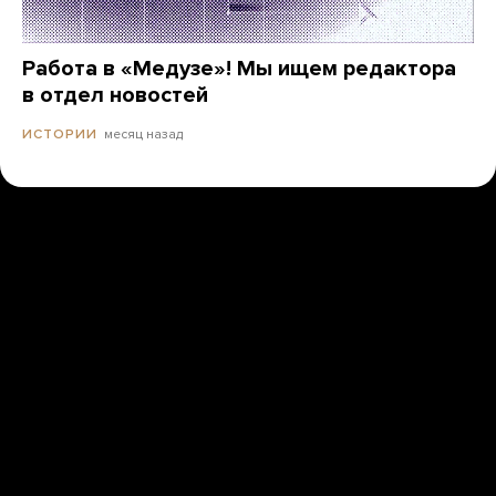
Работа в «Медузе»! Мы ищем редактора
в отдел новостей
месяц назад
ИСТОРИИ