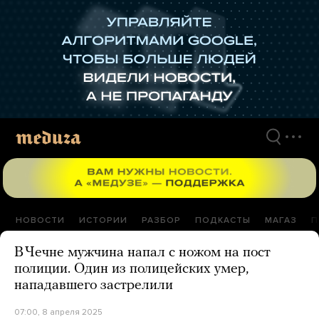
Перейти
к
материалам
НОВОСТИ
ИСТОРИИ
РАЗБОР
ПОДКАСТЫ
МАГАЗ
П
В Чечне мужчина напал с ножом на пост
полиции. Один из полицейских умер,
нападавшего застрелили
07:00, 8 апреля 2025