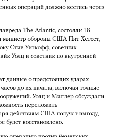
енных операций должно вестись через
лавреда The Atlantic, состояли 18
ли министр обороны США Пит Хегсет,
оку Стив Уиткофф, советник
айк Уолц и советник по внутренней
 чат данные о предстоящих ударах
 часов до их начала, включая точные
вооружений. Уолц и Миллер обсуждали
можность переложить
даря действиям США получат выгоду,
ре будет восстановлено.
ую операцию против йеменских