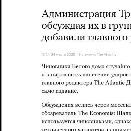
Администрация Тра
обсуждая их в груп
добавили главного 
17:04, 24 марта 2025
Источник:
The Atlantic
Чиновники Белого дома случайно 
планировалось нанесение ударов 
главного редактора The Atlantic
само издание.
Обсуждения велись через мессенд
обозреватель The Economist Шаш
используется чиновниками, однак
технического характера, например