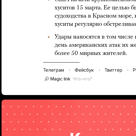
хуситов 15 марта. Ее целью б
судоходства в Красном море, к
хуситы регулярно обстрелива
Удары наносятся в том числе 
день американских атак их же
более 50 мирных жителей.
Телеграм
Фейсбук
Твиттер
P
Magic link
Что-что?