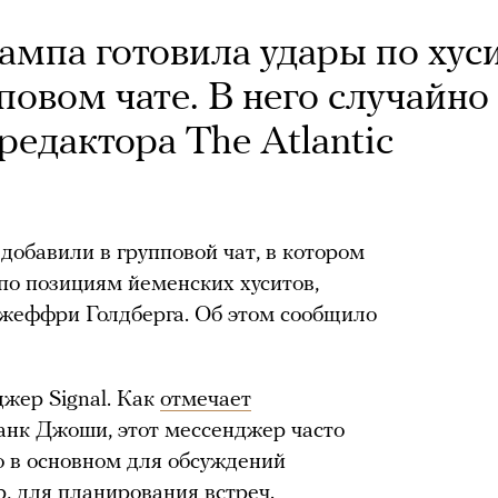
мпа готовила удары по хус
повом чате. В него случайно
редактора The Atlantic
добавили в групповой чат, в котором
по позициям йеменских хуситов,
 Джеффри Голдберга. Об этом сообщило
жер Signal. Как
отмечает
анк Джоши, этот мессенджер часто
о в основном для обсуждений
, для планирования встреч.