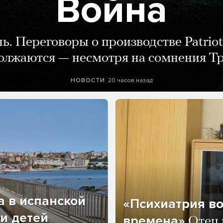
Война
нь. Переговоры о производстве Patriot
олжаются — несмотря на сомнения Т
20 часов назад
НОВОСТИ
а в испанской
«Психиатрия в
и детей
времена»
Отец 