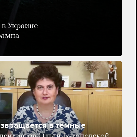
 в Украине
рампа
озвращается в темные
психиатра Ольги Бухановской