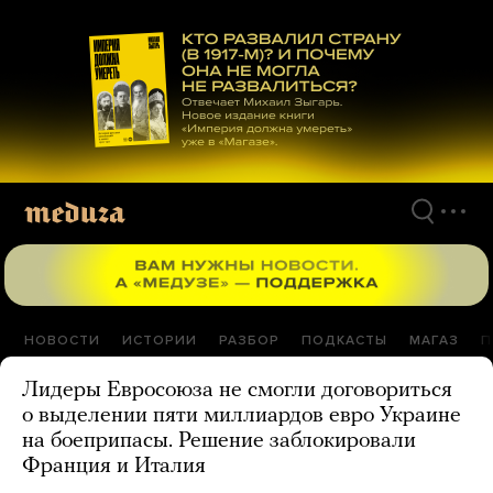
Перейти
к
материалам
НОВОСТИ
ИСТОРИИ
РАЗБОР
ПОДКАСТЫ
МАГАЗ
П
Лидеры Евросоюза не смогли договориться
о выделении пяти миллиардов евро Украине
на боеприпасы. Решение заблокировали
Франция и Италия