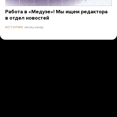
Работа в «Медузе»! Мы ищем редактора
в отдел новостей
месяц назад
ИСТОРИИ