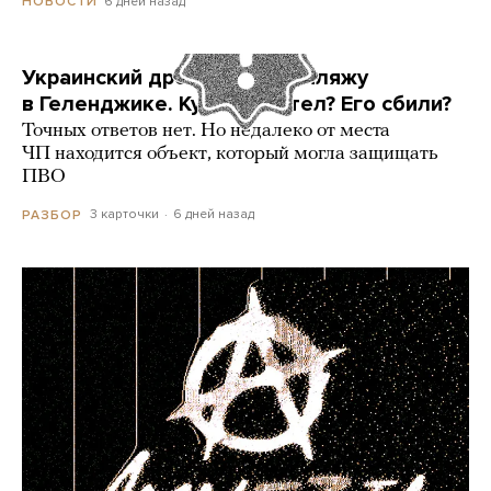
6 дней назад
НОВОСТИ
Украинский дрон попал по пляжу
в Геленджике. Куда он летел? Его сбили?
Точных ответов нет. Но недалеко от места
ЧП находится объект, который могла защищать
ПВО
3 карточки
6 дней назад
РАЗБОР