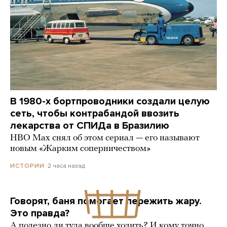
В 1980-х бортпроводники создали целую
сеть, чтобы контрабандой ввозить
лекарства от СПИДа в Бразилию
HBO Max снял об этом сериал — его называют
новым «Жарким соперничеством»
2 часа назад
ИСТОРИИ
Говорят, баня помогает пережить жару.
Это правда?
А полезно ли туда вообще ходить? И кому точно