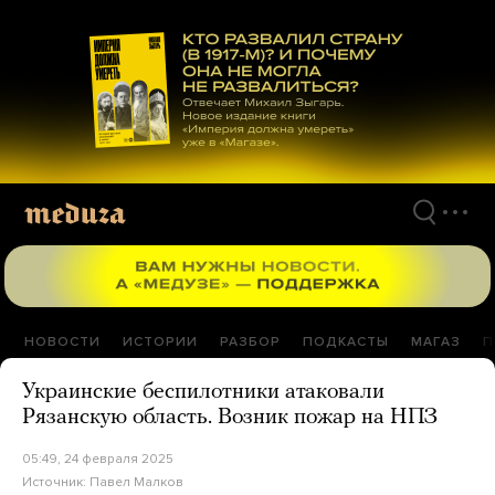
Перейти
к
материалам
НОВОСТИ
ИСТОРИИ
РАЗБОР
ПОДКАСТЫ
МАГАЗ
П
Украинские беспилотники атаковали
Рязанскую область. Возник пожар на НПЗ
05:49, 24 февраля 2025
Источник:
Павел Малков