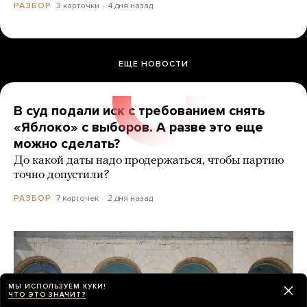
3 карточки
4 дня назад
РАЗБОР
ЕЩЕ НОВОСТИ
В суд подали иск с требованием снять
«Яблоко» с выборов. А разве это еще
можно сделать?
До какой даты надо продержаться, чтобы партию
точно допустили?
7 карточек
2 дня назад
РАЗБОР
МЫ ИСПОЛЬЗУЕМ КУКИ!
ЧТО ЭТО ЗНАЧИТ?