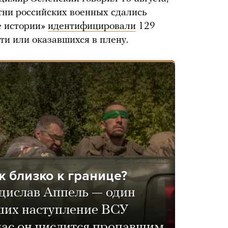
тни российских военных сдались
е истории»
идентифицировали
129
ти или оказавшихся в плену.
к близко к границе?
дислав Аппель — один
вших наступление ВСУ
час он числится пропавшим