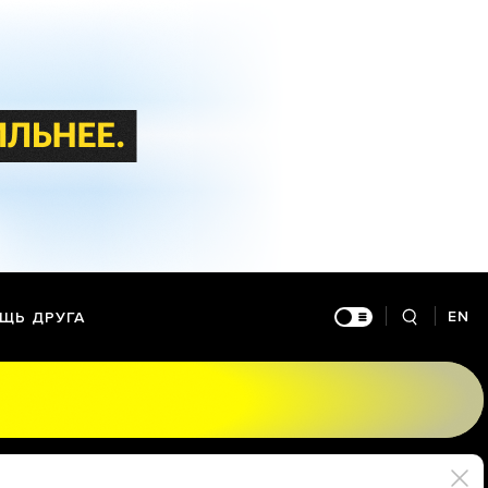
EN
ЩЬ ДРУГА