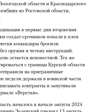
Вологодской области и Краснодарского
огибших из Ростовской области,
.
ординации в первые дни вторжения
ки солдат-срочников попали в плен
ически командиры бросили
без оружия и четких инструкций.
день остается неизвестной. Тех же
уироваться с границы Курской области
 отправили на приграничные
ше недели держали в воинской части
писывать контракты и запугивали
ериале «Верстки».
асть началось в начале августа 2024
димир Зеленский говорил 13 августа,