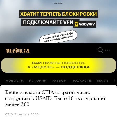
Перейти
к
материалам
НОВОСТИ
ИСТОРИИ
РАЗБОР
ПОДКАСТЫ
МАГАЗ
П
Reuters: власти США сократят число
сотрудников USAID. Было 10 тысяч, станет
менее 300
07:16, 7 февраля 2025