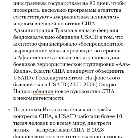
иностранным государствам на 90 дней, чтобы
проверить, насколько программы агентства
соответствуют «американским ценностям»
и целям внешней политики США.
Администрация Трампа в начале февраля
бездоказательно
обвинила
USAID в том, что
агентство финансировало «беспрецедентное
выращивание мака и производство героина
в Афганистане», а также оплату пайков для
боевиков террористической группировки «Аль-
Каеда». Власти США планируют объединить
USAID с Госдепартаментом. На фоне этого
бывший глава USAID (2001-2006) Эндрю
Нациос
обвинил
новое руководство США
в некомпетентности.
По данным Исследовательской службы
конгресса США, в USAID работали более 10
тысяч человек по всему миру, две трети
из них — за пределами США. В 2023
финансовом году агентство оказало помощь