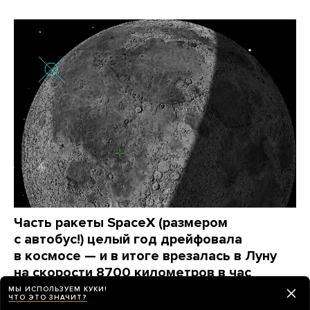
Часть ракеты SpaceX (размером
с автобус!) целый год дрейфовала
в космосе — и в итоге врезалась в Луну
на скорости 8700 километров в час
Не опасно ли это для Земли?
МЫ ИСПОЛЬЗУЕМ КУКИ!
ЧТО ЭТО ЗНАЧИТ?