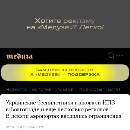
Перейти
к
материалам
НОВОСТИ
ИСТОРИИ
РАЗБОР
ПОДКАСТЫ
МАГАЗ
П
Украинские беспилотники атаковали НПЗ
в Волгограде и еще несколько регионов.
В девяти аэропортах вводились ограничения
05:26, 3 февраля 2025